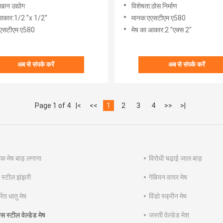
ान उद्योग
विशेषता:ठोस निर्माण
आकार:1/2 ''x 1/2''
मानक:एएसटीएम ए580
एसटीएम ए580
मेष का आकार:2 "एक्स 2"
अब से संपर्क करें
अब से संपर्क करें
Page 1 of 4
|<
<<
1
2
3
4
>>
>|
ंक मेष बाड़ लगाना
विरोधी चढ़ाई जाल बाड़
ड स्टील झंझरी
गेबियन वायर मेष
रित धातु मेष
विंडो स्क्रीन मेष
ेस स्टील वेल्डेड मेष
जस्ती वेल्डेड मेश