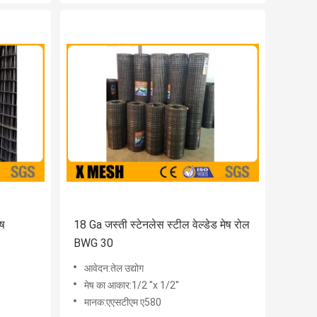
ेष
18 Ga जस्ती स्टेनलेस स्टील वेल्डेड मेष रोल
BWG 30
आवेदन:तेल उद्योग
मेष का आकार:1/2 ''x 1/2''
मानक:एएसटीएम ए580