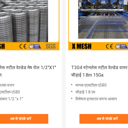
ेस स्टील वेल्डेड मेष रोल 1/2''X1''
T304 स्टेनलेस स्टील वेल्डेड वायर
न:
चौड़ाई 1.8m 15Ga
हल्का वजन
मानक:एएसटीएम ए580
एसटीएम ए580
चौड़ाई:1.8 एम
आकार:1/2 ''x 1''
विशेषता:इन्सटाल करना आसान
अब से संपर्क करें
अब से संपर्क करें