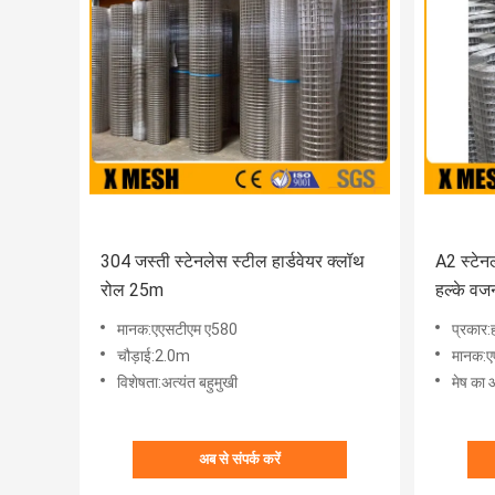
304 जस्ती स्टेनलेस स्टील हार्डवेयर क्लॉथ
A2 स्टेनल
रोल 25m
हल्के वज
मानक:एएसटीएम ए580
प्रकार:
चौड़ाई:2.0m
मानक:ए
विशेषता:अत्यंत बहुमुखी
मेष का 
अब से संपर्क करें