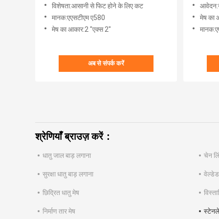
विशेषता:आसानी से फिट होने के लिए कट
आवेदन:ख
मानक:एएसटीएम ए580
मेष का 
मेष का आकार:2 "एक्स 2"
मानक:ए
अब से संपर्क करें
श्रेणियाँ ब्राउज़ करें：
धातु जाल बाड़ लगाना
चेन लि
सुरक्षा धातु बाड़ लगाना
वेल्डे
छिद्रित धातु मेष
विस्ता
निर्माण तार मेष
स्टेनल