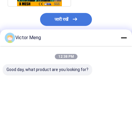
जारी रखें
Victor Meng
अनुशंसित उत्पाद
12:38 PM
Good day, what product are you looking for?
हवाई अड्डे बीएस एन
व्यास 5 मिमी धातु मेष बाड़
तन्यता रेंज 690 एमप
13438: 2005 मानक सतह
लगाना क्षैतिज तार रिक्ति 200
मेष सुरक्षा बाड़ लगा
गुणवत्ता पाउडर लेपित एफएवी
मिमी वेल्डेड
2400 श्रृंखला भारी
श्रृंखला बाड़
संयंत्र:
सबसे अच्छी कीमत
सबसे अच्छी कीमत
सबसे अच्छी 