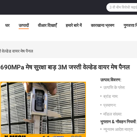
घर
उत्पादों
वीआर दिखाएँ
हमारे बारे में
कारखाना भ्रमण
गुणवत्ता 
वेल्डेड वायर मेष पैनल
690MPa मेष सुरक्षा बाड़ 3M जस्ती वेल्डेड वायर मेष पैनल
उत्पाद विवरण:
उत्पत्ति के प्लेस:
ब्रांड नाम:
प्रमाणन:
मॉडल संख्या:
भुगतान & नौवहन नियमों:
न्यूनतम आदेश मात्रा: