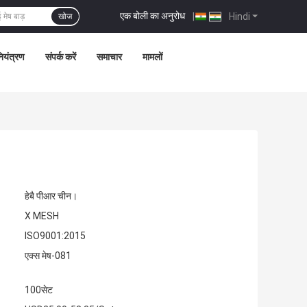
एक बोली का अनुरोध
|
Hindi
खोज
नियंत्रण
संपर्क करें
समाचार
मामलों
हेबै पीआर चीन।
X MESH
ISO9001:2015
एक्स मेष-081
100सेट