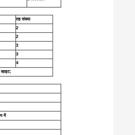
तह संख्या
2
2
3
3
4
्हाइट;
में