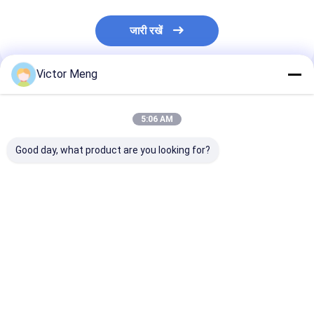
जारी रखें
Victor Meng
अनुशंसित उत्पाद
5:06 AM
Good day, what product are you looking for?
आवासीय 36 इंच उच्च
पैनल स्टेनलेस स्टील के सामान
पोस्ट 80 x 80 मिमी स
एएसटीएम एफ 2408 मानक
के साथ गेट्स पोस्ट करते हैं
टॉप क्रॉस रेल 40 x
कॉर्पोरेट मुख्यालय एल्यूमिनियम
सजावटी धातु की बाड़
6 पॉइंट वेल्ड सुरक्षा म
बाड़ लगाना
सबसे अच्छी कीमत
सबसे अच्छी कीमत
सबसे अच्छी 