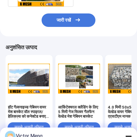
जारी रखें
अनुशंसित उत्पाद
हॉट गैल्वनाइज्ड गेबियन वायर
आर्किटेक्चरल क्लैडिंग के लिए
4.0 मिमी 50x50 म
मेश बास्केट वॉल स्पाइरल/
5 मिमी गेज सिल्वर गैलफैन
वेल्डेड वायर गेबियन ब
हेलिकल्स को कनेक्टेड बनाए
वेल्डेड मेश गेबियन बास्केट
एएसटीएम मानक
रखती है
सबसे अच्छी कीमत
सबसे अच्छी कीमत
सबसे अच्छी 
Victor Meng