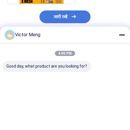
जारी रखें
Victor Meng
अनुशंसित उत्पाद
4:05 PM
Good day, what product are you looking for?
सफेद रंग का हीरा विस्तारित
8 मिमी मोटी कट एज विस्तारित
750-1250 मिमी ही
धातु जाल स्क्रीन ग्रिल्स
धातु हीरा जाल ग्रिल स्क्रीन
विस्तारित धातु जाल 
1250*2050 मिमी
टेम्पर्ड एल्यूमीनियम
बाधा स्क्रीन टिकाऊ
सबसे अच्छी कीमत
सबसे अच्छी कीमत
सबसे अच्छी 