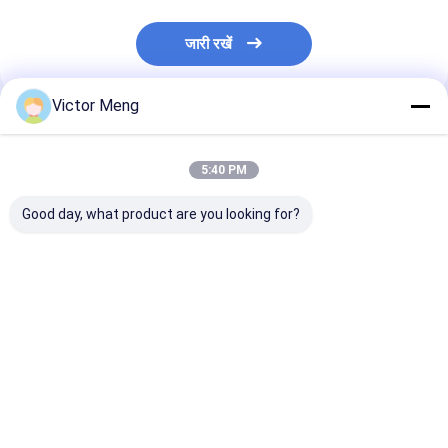
जारी रखें
Victor Meng
अनुशंसित उत्पाद
5:40 PM
Good day, what product are you looking for?
आवासीय 36 इंच उच्च
पैनल स्टेनलेस स्टील के सामान
पोस्ट 80 x 80 मिमी स
एएसटीएम एफ 2408 मानक
के साथ गेट्स पोस्ट करते हैं
टॉप क्रॉस रेल 40 x
कॉर्पोरेट मुख्यालय एल्यूमिनियम
सजावटी धातु की बाड़
6 पॉइंट वेल्ड सुरक्षा म
बाड़ लगाना
सबसे अच्छी कीमत
सबसे अच्छी कीमत
सबसे अच्छी 